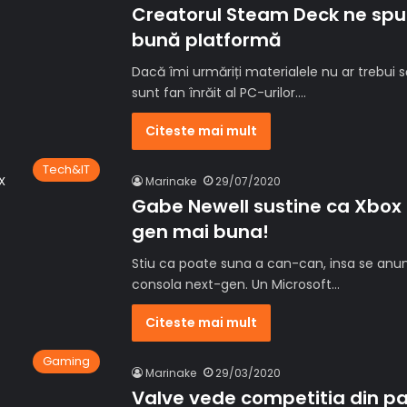
Creatorul Steam Deck ne spu
bună platformă
Dacă îmi urmăriți materialele nu ar trebui 
sunt fan înrăit al PC-urilor.…
Citeste mai mult
Tech&IT
Marinake
29/07/2020
Gabe Newell sustine ca Xbox 
gen mai buna!
Stiu ca poate suna a can-can, insa se anu
consola next-gen. Un Microsoft…
Citeste mai mult
Gaming
Marinake
29/03/2020
Valve vede competitia din par