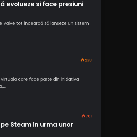
ă evolueze si face presiuni
 ce Valve tot încearcă să lanseze un sistem
238
virtuala care face parte din initiativa
a,…
761
e pe Steam in urma unor