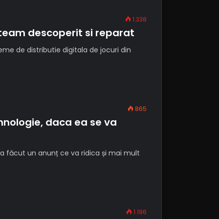
1.338
Steam descoperit si reparat
me de distributie digitala de jocuri din
865
ehnologie, daca ea se va
a făcut un anunț ce va ridica și mai mult
1.196