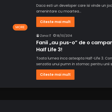
Daca esti un developer care isi vinde un jo
amenintare cu moartea…
Citeste mai mult
MORE
Zona IT
18/10/2014
Fanii „au pus-o” de o campan
Half Life 3!
Toata lumea inca asteapta Half-Life 3. Con
senzatia unui pumn in stomac pentru unii s
Citeste mai mult