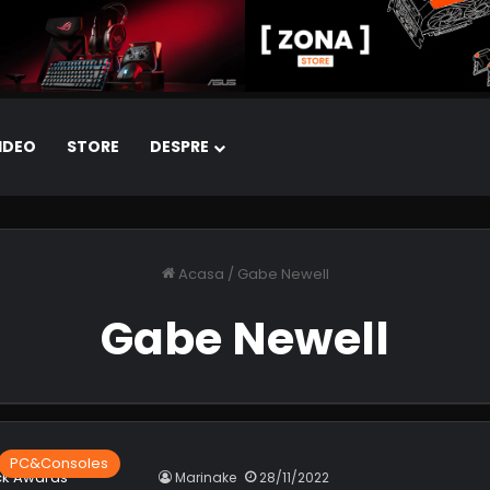
IDEO
STORE
DESPRE
Acasa
/
Gabe Newell
Gabe Newell
PC&Consoles
Marinake
28/11/2022