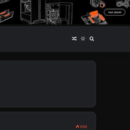
Articol aleatoriu
Switch skin
Cauta articole
699