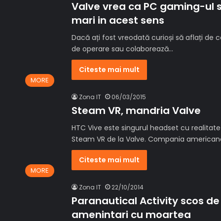
Valve vrea ca PC gaming-ul s
mari in acest sens
Dacă ați fost vreodată curioși să aflați de
de operare sau colaborează…
Citeste mai mult
MORE
Zona IT
06/03/2015
Steam VR, mandria Valve
HTC Vive este singurul headset cu realitate 
Steam VR de la Valve. Compania american
Citeste mai mult
MORE
Zona IT
22/10/2014
Paranautical Activity scos d
amenintari cu moartea