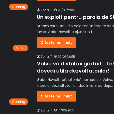
Gaming
Zona IT
28/07/2015
Un exploit pentru parola de 
Steam este unul din cele mai indragite siste
lume. Gabe Newell, a ajuns un fel…
Citeste mai mult
MORE
Zona IT
20/03/2015
Valve va distribui gratuit… t
dovedi utila dezvoltatorilor!
Gabe Newell, „căpetenia” companiei Valve, 
moralul dezvoltatorilor, dacă nu erau deja…
Citeste mai mult
Gaming
Zona IT
14/03/2015