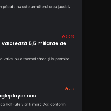
in păcate nu este următorul erou jucabil,
6.045
valorează 5,5 miliarde de
a Valve, nu e tocmai sărac și își permite
797
ingleplayer nou
ă Half-Life 3 ar fi mort. Dar, conform