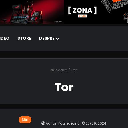
IDEO
STORE
DESPRE
Acasa
/
Tor
Tor
Știri
Adrian Pogingeanu
23/09/2024