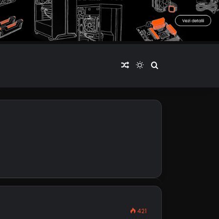
Articol aleatoriu
Switch skin
Cauta articole
421