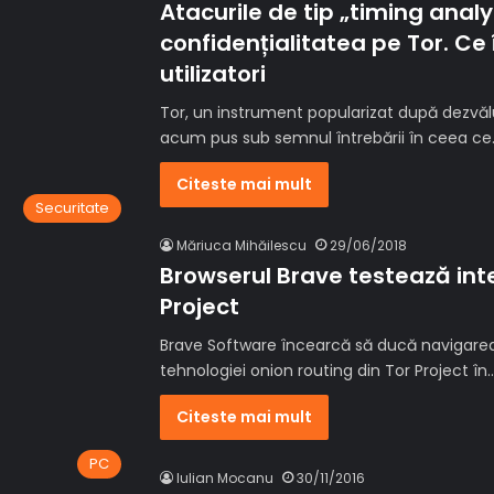
Atacurile de tip „timing anal
confidențialitatea pe Tor. C
utilizatori
Tor, un instrument popularizat după dezvălu
acum pus sub semnul întrebării în ceea ce
Citeste mai mult
Securitate
Măriuca Mihăilescu
29/06/2018
Browserul Brave testează inte
Project
Brave Software încearcă să ducă navigarea 
tehnologiei onion routing din Tor Project în
Citeste mai mult
PC
Iulian Mocanu
30/11/2016