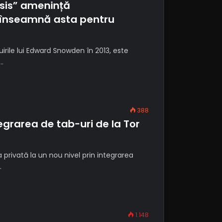
ysis” amenință
e înseamnă asta pentru
irile lui Edward Snowden în 2013, este
…
388
grarea de tab-uri de la Tor
privată la un nou nivel prin integrarea
…
1.148