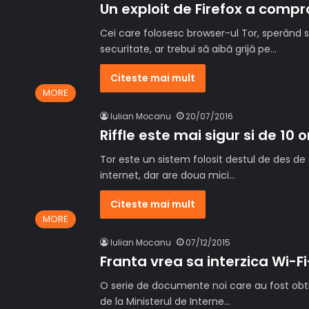
Un exploit de Firefox a compr
Cei care folosesc browser-ul Tor, sperând s
securitate, ar trebui să aibă grijă pe…
Citeste mai mult
MORE
Iulian Mocanu
20/07/2016
Riffle este mai sigur si de 10 
Tor este un sistem folosit destul de des de 
internet, dar are doua mici…
Citeste mai mult
MORE
Iulian Mocanu
07/12/2015
Franta vrea sa interzica Wi-Fi-
O serie de documente noi care au fost obti
de la Ministerul de Interne…