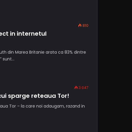
810
ect in internetul
uth din Marea Britanie arata ca 83% dintre
” sunt…
3.047
 cui sparge reteaua Tor!
teaua Tor – la care noi adaugam, razand in