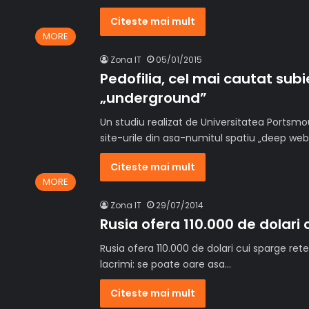
Citeste mai mult
MORE
Zona IT
05/01/2015
Pedofilia, cel mai cautat subi
„underground”
Un studiu realizat de Universitatea Portsmo
site-urile din asa-numitul spatiu „deep web
Citeste mai mult
MORE
Zona IT
29/07/2014
Rusia ofera 110.000 de dolari
Rusia ofera 110.000 de dolari cui sparge re
lacrimi: se poate oare asa…
Citeste mai mult