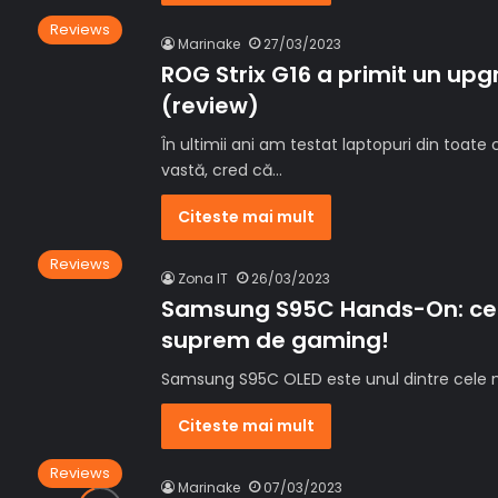
Reviews
Marinake
27/03/2023
ROG Strix G16 a primit un up
(review)
În ultimii ani am testat laptopuri din toate 
vastă, cred că…
Citeste mai mult
Reviews
Zona IT
26/03/2023
Samsung S95C Hands-On: cel m
suprem de gaming!
Samsung S95C OLED este unul dintre cele m
Citeste mai mult
Reviews
Marinake
07/03/2023