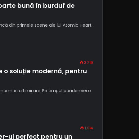
oarte bună în burduf de
că din primele scene ale lui Atomic Heart,
3.219
 o soluție modernă, pentru
norm în ultimii ani. Pe timpul pandemiei o
1.014
er-ul perfect pentru un