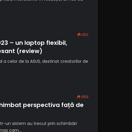
350
3 – un laptop flexibil,
esant (review)
a celor de la ASUS, destinat creatorilor de
959
chimbat perspectiva față de
r-un sistem au trecut prin schimbări
 rămas cam…