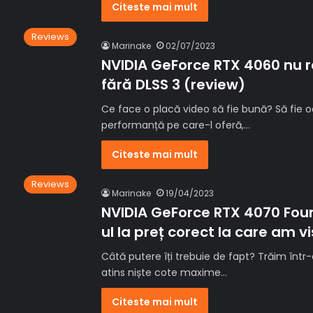
Citeste mai mult
Reviews
Marinake
02/07/2023
NVIDIA GeForce RTX 4060 nu 
fără DLSS 3 (review)
Ce face o placă video să fie bună? Să fie o
performanță pe care-l oferă,…
Citeste mai mult
Reviews
Marinake
19/04/2023
NVIDIA GeForce RTX 4070 Foun
ul la preț corect la care am v
Câtă putere îți trebuie de fapt? Trăim într-
atins niște cote maxime…
Citeste mai mult