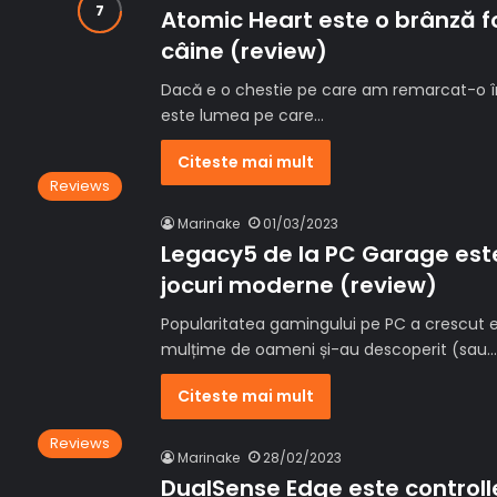
Atomic Heart este o brânză f
câine (review)
Dacă e o chestie pe care am remarcat-o în
este lumea pe care…
Citeste mai mult
Reviews
Marinake
01/03/2023
Legacy5 de la PC Garage este
jocuri moderne (review)
Popularitatea gamingului pe PC a crescut e
mulțime de oameni și-au descoperit (sau…
Citeste mai mult
Reviews
Marinake
28/02/2023
DualSense Edge este controll