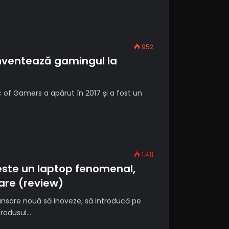
952
nventează gamingul la
c of Gamers a apărut în 2017 și a fost un
1.411
este un laptop fenomenal,
are (review)
ansare nouă să inoveze, să introducă pe
produsul…