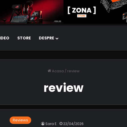
IDEO
STORE
DESPRE
Acasa
/
review
review
Reviews
Sara E.
22/04/2026