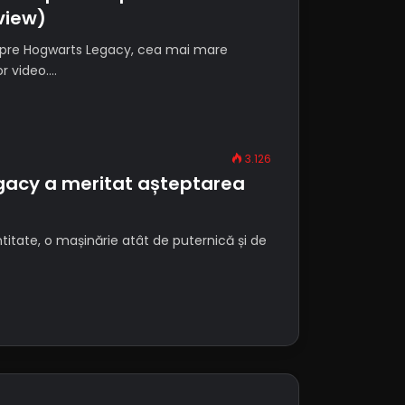
view)
espre Hogwarts Legacy, cea mai mare
or video.…
3.126
acy a meritat așteptarea
entitate, o mașinărie atât de puternică și de