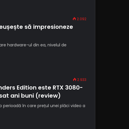
2.092
reușește să impresioneze
are hardware-ul din ea, nivelul de
2.933
ders Edition este RTX 3080-
isat ani buni (review)
o perioadă în care prețul unei plăci video a