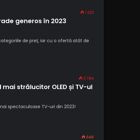
1.323
grade generos în 2023
categoriile de preț, iar cu o ofertă atât de
3.784
ai strălucitor OLED și TV-ul
ai spectaculoase TV-uri din 2023!
648