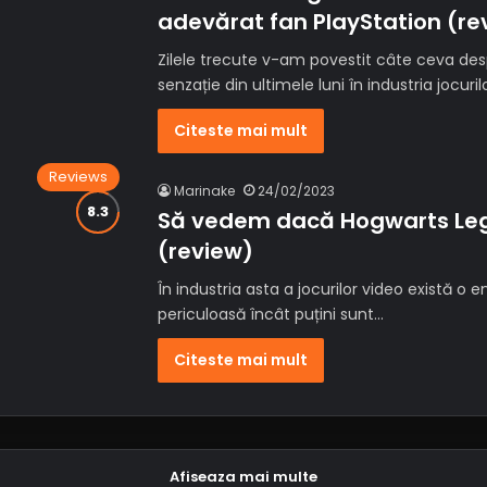
adevărat fan PlayStation (re
Zilele trecute v-am povestit câte ceva d
senzație din ultimele luni în industria jocuril
Citeste mai mult
Reviews
Marinake
24/02/2023
Să vedem dacă Hogwarts Leg
(review)
În industria asta a jocurilor video există o 
periculoasă încât puțini sunt…
Citeste mai mult
Afiseaza mai multe