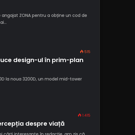
de angajat ZONA pentru a obține un cod de
ai…
515
ce design-ul în prim-plan
00D la noua 3200D, un model mid-tower
1.415
rcepția despre viață
cărți interesante în redacție, am zis că