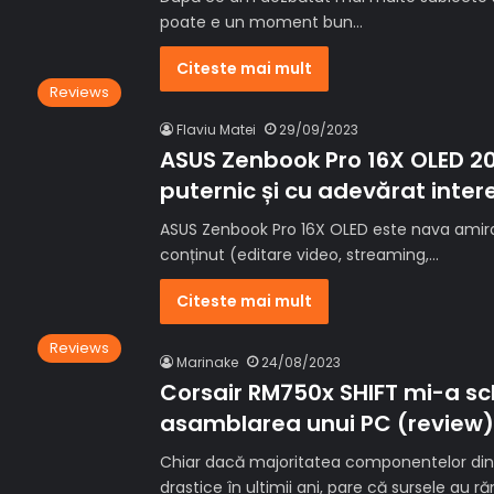
poate e un moment bun…
Citeste mai mult
Reviews
Flaviu Matei
29/09/2023
ASUS Zenbook Pro 16X OLED 202
puternic și cu adevărat inter
ASUS Zenbook Pro 16X OLED este nava amiral 
conținut (editare video, streaming,…
Citeste mai mult
Reviews
Marinake
24/08/2023
Corsair RM750x SHIFT mi-a s
asamblarea unui PC (review)
Chiar dacă majoritatea componentelor dint
drastice în ultimii ani, pare că sursele au