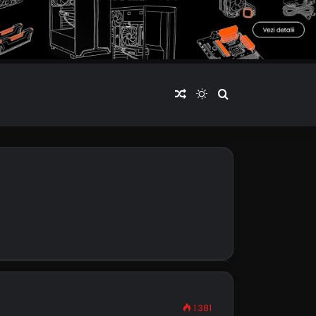
Articol aleatoriu
Switch skin
Cauta articole
1.381