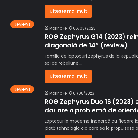
Citeste mai mult
Reviews
Marinake
06/08/2023
ROG Zephyrus G14 (2023) rei
diagonală de 14″ (review)
Familia de laptopuri Zephyrus de la Republi
soi de rebeliune;…
Citeste mai mult
Reviews
Marinake
01/08/2023
ROG Zephyrus Duo 16 (2023) 
dar are o problemă de orient
Laptopurile moderne încearcă cu fiecare l
piață tehnologia aia care să le propulseze 