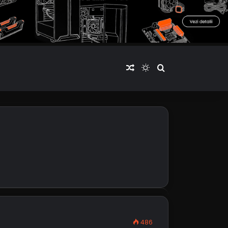
Articol aleatoriu
Switch skin
Cauta articole
486