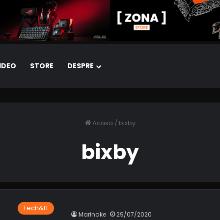
IDEO
STORE
DESPRE
Acasa
/
bixby
bixby
Tech&IT
Marinake
29/07/2020