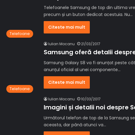
Telefoanele Samsung de top din ultima vrem
precum și un buton dedicat acestuia. Nu…
Citeste mai mult
Telefoane
Iulian Mocanu
21/03/2017
Samsung oferă detalii despre
Samsung Galaxy S8 va fi anunțat peste câte
anunțul oficial al unei componente…
Citeste mai mult
Telefoane
Iulian Mocanu
10/03/2017
Imagini și detalii noi despr
Următorul telefon de top de la Samsung se a
aceasta, dar până atunci va…