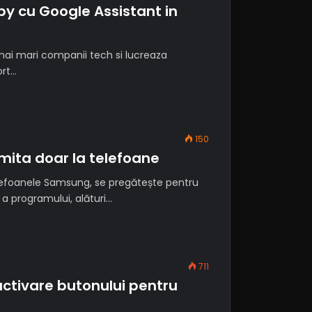
by cu Google Assistant in
mai mari companii tech si lucreaza
ort…
150
mita doar la telefoane
telefoanele Samsung, se pregătește pentru
a programului, alături…
711
tivare butonului pentru