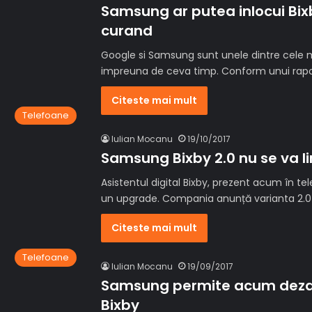
Samsung ar putea inlocui Bix
curand
Google si Samsung sunt unele dintre cele 
impreuna de ceva timp. Conform unui rap
Citeste mai mult
Telefoane
Iulian Mocanu
19/10/2017
Samsung Bixby 2.0 nu se va li
Asistentul digital Bixby, prezent acum în 
un upgrade. Compania anunță varianta 2.0 
Citeste mai mult
Telefoane
Iulian Mocanu
19/09/2017
Samsung permite acum dezac
Bixby