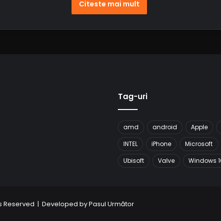
Citeste mai mult
Tag-uri
amd
android
Apple
INTEL
iPhone
Microsoft
Ubisoft
Valve
Windows 1
hts Reserved | Developed by
Pasul Următor