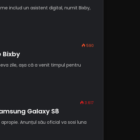
e includ un asistent digital, numit Bixby,
590
 Bixby
va zile, așa că a venit timpul pentru
3.617
e Samsung Galaxy S8
propie. Anunțul său oficial va sosi luna