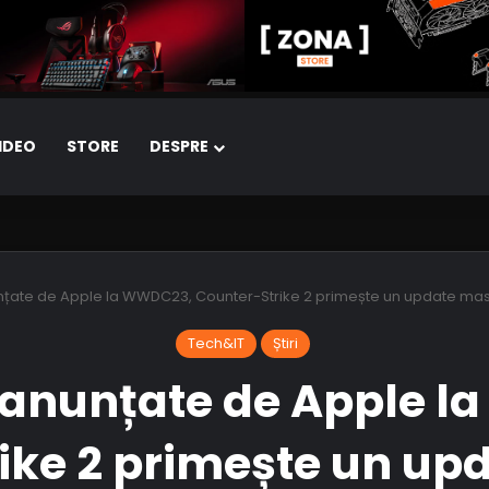
IDEO
STORE
DESPRE
nțate de Apple la WWDC23, Counter-Strike 2 primește un update masiv 
Tech&IT
Știri
 anunțate de Apple 
ike 2 primește un upd