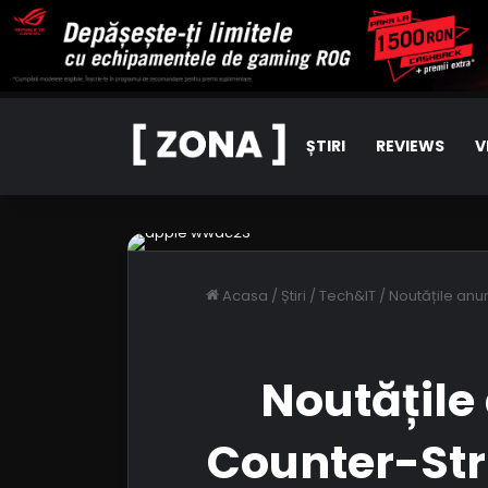
ȘTIRI
REVIEWS
V
Acasa
/
Știri
/
Tech&IT
/
Noutățile anu
Noutățile
Counter-Str