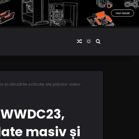
Articol aleatoriu
Switch skin
Cauta articole
și vânzările scăzute ale plăcilor video
la WWDC23,
ate masiv și