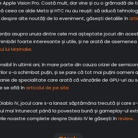
Apple Vision Pro. Costă mult, dar vine și cu o grămadă de te
că ceea ce alde Meta și HTC nu au reușit: să aducă tehnologi
 despre alte noutăți de la eveniment, găsești detaliile în
art
nția asupra unuia dintre cele mai așteptate jocuri din acest
himbări foarte interesante și utile, și ne arată de asemenea 
ul lui Marinake.
ensibil în ultimii ani, în mare parte din cauza crizei de semic
r s-a schimbat puțin, și se pare că tot mai puțini oameni al
ie de specialitate care arată că vânzările de GPU-uri au sc
e se află în
articolul de pe site.
ablo IV, jocul care s-a lansat săptămâna trecută și care s-a
 tonul mai întunecat până la povestea bună și gameplay-ul ext
rile noastre complete despre Diablo IV le găsești în
review
.