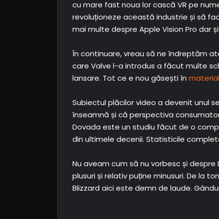
cu mare fast noua lor cască VR pe nume 
revoluționeze această industrie și să fa
mai multe despre Apple Vision Pro dar și
În continuare, vreau să ne îndreptăm ate
care Valve l-a introdus a făcut multe sc
lansare. Tot ce e nou găsești în
material
Subiectul plăcilor video a devenit unul s
înseamnă și că perspectiva consumatorilo
Dovada este un studiu făcut de o compan
din ultimele decenii. Statisticile complet
Nu aveam cum să nu vorbesc și despre Di
plusuri și relativ puține minusuri. De la
Blizzard aici este demn de laude. Gându