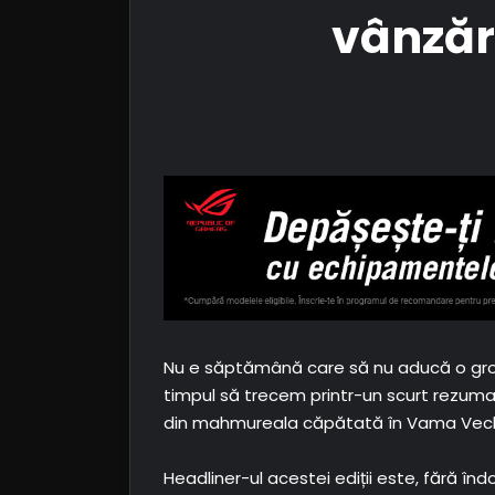
vânzări
Nu e săptămână care să nu aducă o groază
timpul să trecem printr-un scurt rezumat
din mahmureala căpătată în Vama Vec
Headliner-ul acestei ediții este, fără în