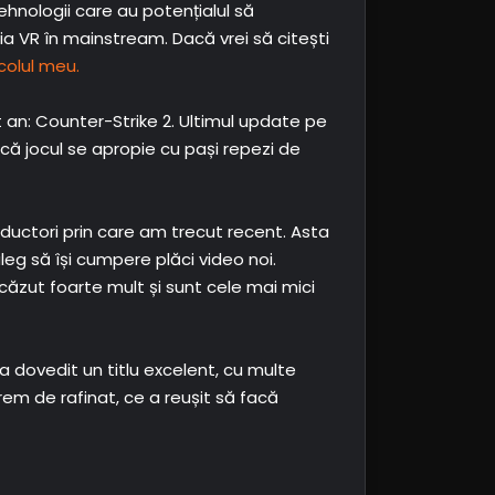
hnologii care au potențialul să
a VR în mainstream. Dacă vrei să citești
icolul meu.
 an: Counter-Strike 2. Ultimul update pe
că jocul se apropie cu pași repezi de
onductori prin care am trecut recent. Asta
eg să își cumpere plăci video noi.
ăzut foarte mult și sunt cele mai mici
 dovedit un titlu excelent, cu multe
rem de rafinat, ce a reușit să facă