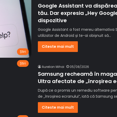
Google Assistant va dispărea
tău. Dar expresia „Hey Goog
dispozitive
Google Assistant a fost mereu alternativa S
utilizator de Android și te-ai obișnuit să…
Citeste mai mult
Știri
Știri
Aurelian Mihai
05/08/2026
Samsung recheamă în magaz
Ultra afectate de „înroșirea 
După ce a promis un remediu software pen
de „înroșirea ecranului”, iată că Samsung s
Citeste mai mult