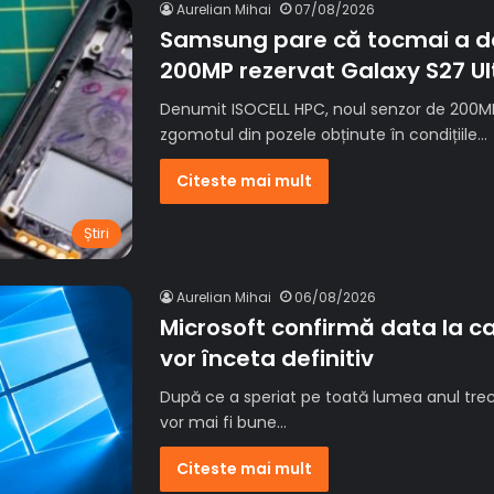
Aurelian Mihai
07/08/2026
Samsung pare că tocmai a de
200MP rezervat Galaxy S27 Ul
Denumit ISOCELL HPC, noul senzor de 200MP
zgomotul din pozele obținute în condițiile…
Citeste mai mult
Știri
Aurelian Mihai
06/08/2026
Microsoft confirmă data la ca
vor înceta definitiv
După ce a speriat pe toată lumea anul tre
vor mai fi bune…
Citeste mai mult