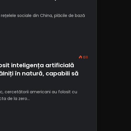
 rețelele sociale din China, plăcile de bază
611
it inteligența artificială
lniți în natură, capabili să
c, cercetătorii americani au folosit cu
ecta de la zero…