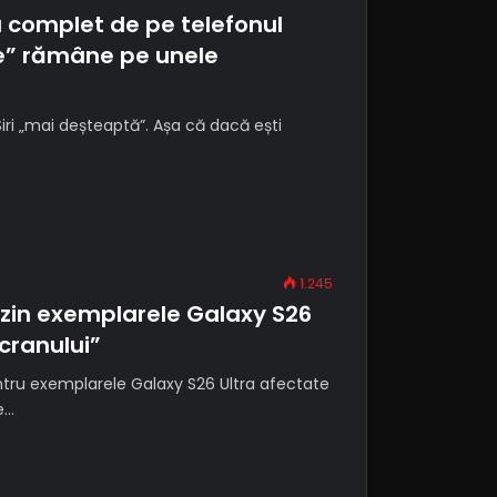
 complet de pe telefonul
le” rămâne pe unele
iri „mai deșteaptă”. Așa că dacă ești
1.245
in exemplarele Galaxy S26
ecranului”
tru exemplarele Galaxy S26 Ultra afectate
e…