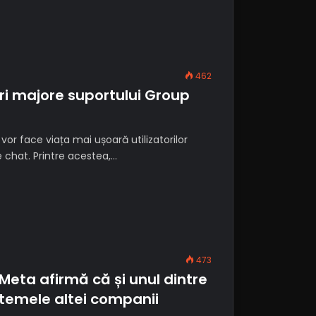
462
 majore suportului Group
r face viața mai ușoară utilizatorilor
 chat. Printre acestea,…
473
Meta afirmă că și unul dintre
istemele altei companii