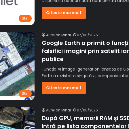
Disponibilă deocamdată doar pentru utilizat
Citeste mai mult
Știri
Aurelian Mihai
07/08/2026
Google Earth a primit o funcț
falsifici imagini prin satelit ia
publice
Funcția AI image-generation lansată de Goog
Earth a rezistat o singură zi, compania int
Citeste mai mult
Știri
Aurelian Mihai
07/08/2026
După GPU, memorii RAM și SSD
intră pe lista componentelor 