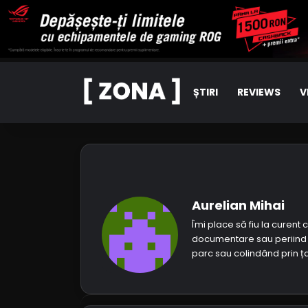
ȘTIRI
REVIEWS
V
Aurelian Mihai
Îmi place să fiu la curent 
documentare sau periind in
parc sau colindând prin ța