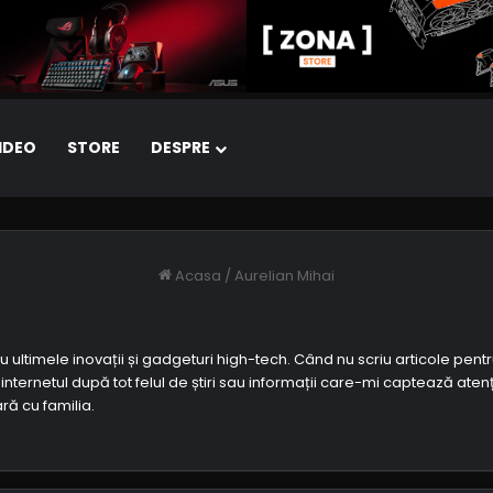
IDEO
STORE
DESPRE
Acasa
/
Aurelian Mihai
cu ultimele inovații și gadgeturi high-tech. Când nu scriu articole pentr
ternetul după tot felul de știri sau informații care-mi captează aten
ră cu familia.