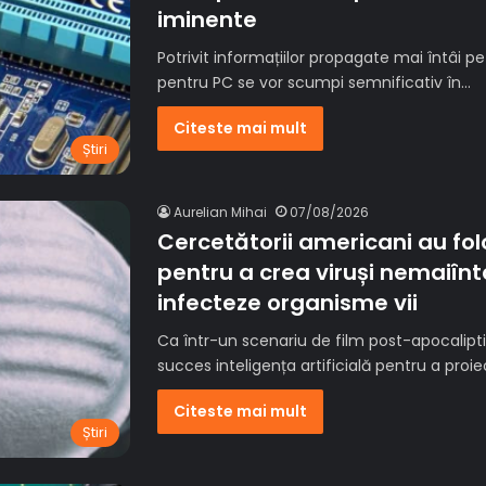
iminente
Potrivit informațiilor propagate mai întâi pe
pentru PC se vor scumpi semnificativ în…
Citeste mai mult
Știri
Aurelian Mihai
07/08/2026
Cercetătorii americani au folos
pentru a crea viruși nemaiîntâ
infecteze organisme vii
Ca într-un scenariu de film post-apocalipti
succes inteligența artificială pentru a proi
Citeste mai mult
Știri