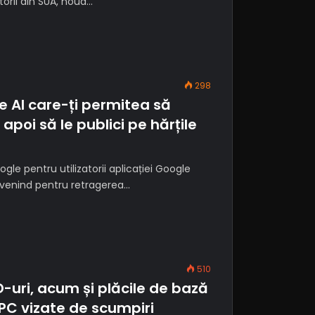
orii din SUA, noua…
298
ie AI care-ți permitea să
r apoi să le publici pe hărțile
le pentru utilizatorii aplicației Google
ervenind pentru retragerea…
510
-uri, acum și plăcile de bază
PC vizate de scumpiri