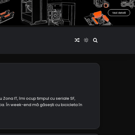
Articol aleatoriu
Switch skin
Cauta articole
u Zona IT, îmi ocup timpul cu seriale SF,
ția. În week-end mă găsești cu bicicleta în