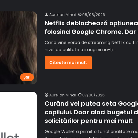
Aurelian Mihai
08/08/2026
Netflix deblochează opțiune
folosind Google Chrome. Dar 
Când vine vorba de streaming Netflix cu film
nivel de calitate a imaginii nu-ți…
Citeste mai mult
Știri
Aurelian Mihai
07/08/2026
Curând vei putea seta Google
copilului. Doar aloci bugetul d
solicitărilor pentru mai mult
Google Wallet a primit o funcționalitate mul