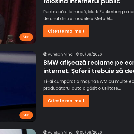
folosind internetul public
Pentru că e la modă, Mark Zuckerberg a con
de unul dintre modelele Meta AI…
Citeste mai mult
Știri
Aurelian Mihai
06/08/2026
BMW afișează reclame pe ecr
internet. Șoferii trebuie să d
Ti-ai cumpărat o mașină BWM cu multe ecran
producătorul auto a găsit o utilitate…
Citeste mai mult
Știri
Aurelian Mihai
05/08/2026