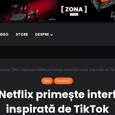
IDEO
STORE
DESPRE
Acasa
/
Știri
/
Aplicația Netflix primește interfață nouă, inspirată de Ti
Știri
Tech&IT
Netflix primește inte
inspirată de TikTok