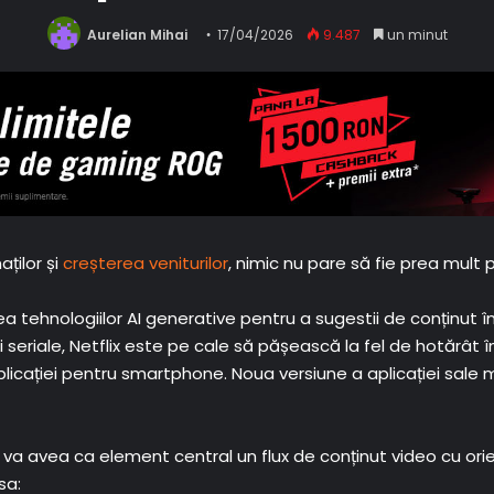
Aurelian Mihai
17/04/2026
9.487
un minut
ților și
creșterea veniturilor
, nimic nu pare să fie prea mult 
rea tehnologiilor AI generative pentru a sugestii de conținut 
 și seriale, Netflix este pe cale să pășească la fel de hotărât
licației pentru smartphone. Noua versiune a aplicației sale
 va avea ca element central un flux de conținut video cu orie
sa: