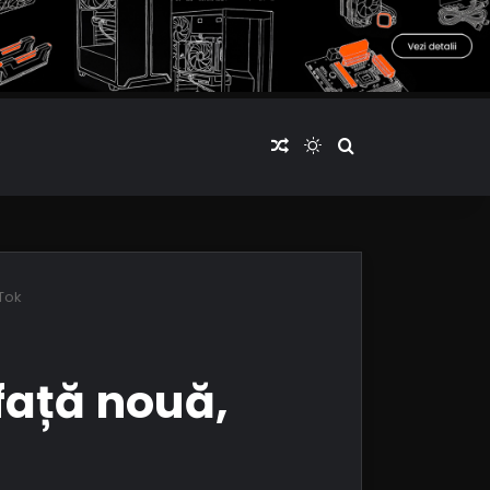
Articol aleatoriu
Switch skin
Cauta articole
kTok
rfață nouă,