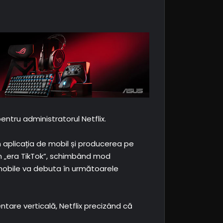
pentru administratorul Netflix.
în aplicația de mobil și producerea pe
 în „era TikTok”, schimbând mod
 mobile va debuta în următoarele
ntare verticală, Netflix precizând că