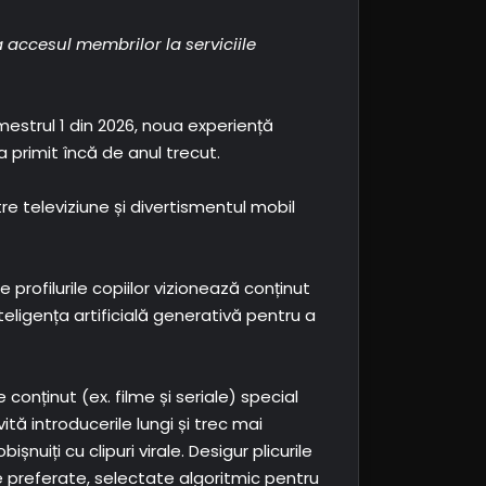
a accesul membrilor la serviciile
mestrul 1 din 2026, noua experiență
-a primit încă de anul trecut.
e televiziune și divertismentul mobil
ofilurile copiilor vizionează conținut
nteligența artificială generativă pentru a
conținut (ex. filme și seriale) special
tă introducerile lungi și trec mai
șnuiți cu clipuri virale. Desigur plicurile
le preferate, selectate algoritmic pentru