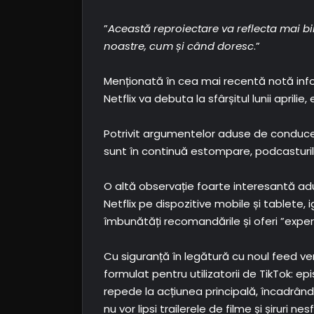
”
Această reproiectare va reflecta mai bi
noastre, cum și când doresc
.”
Menționată în cea mai recentă notă infor
Netflix va debuta la sfârșitul lunii aprili
Potrivit argumentelor aduse de conducere
sunt în continuă estompare, podcasturile
O altă observație foarte interesantă ad
Netflix pe dispozitive mobile și tablete, 
îmbunătăți recomandările și oferi ”expe
Cu siguranță în legătură cu noul feed ver
formulat pentru utilizatorii de TikTok: e
repede la acțiunea principală, încadrându-se
nu vor lipsi trailerele de filme și șirur