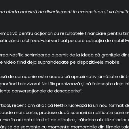
ne oferta noastră de divertisment în expansiune și va facilit
mativă pentru acționari cu rezultatele financiare pentru tri
e, extinzând rolul feed-ului vertical pe care aplicația de mobil l
a Netflix, schimbarea a pornit de la ideea că granițele dintr
 video fiind deja supraindexate pe dispozitivele mobile.
usă de companie este aceea că aproximativ jumătate dintre pr
ignorând televizorul. Netflix precizează și că folosește deja i
riențe conversaționale de descoperire”.
tical, recent am aflat că Netflix lucrează la un nou format de 
pisoade mai scurte, produse după scenarii simplificate care evi
 în orizontul limitat de atenție și răbdare al utilizatorilor obi
i nesfârșite de secvențe cu momente memorabile din filmele ta