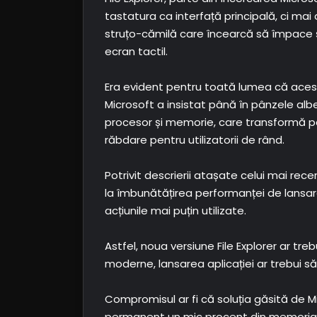
tastatura ca interfață principală, ci ma
struțo-cămilă care încearcă să împace și c
ecran tactil.
Era evident pentru toată lumea că aces
Microsoft a insistat până în pânzele albe,
procesor și memorie, care transformă pân
răbdare pentru utilizatorii de rând.
Potrivit descrierii atașate celui mai rece
la îmbunătățirea performanței de lansare 
acțiunile mai puțin utilizate.
Astfel, noua versiune File Explorer ar tr
moderne, lansarea aplicației ar trebui s
Compromisul ar fi că soluția găsită de 
permanent un mic procent din memoria d