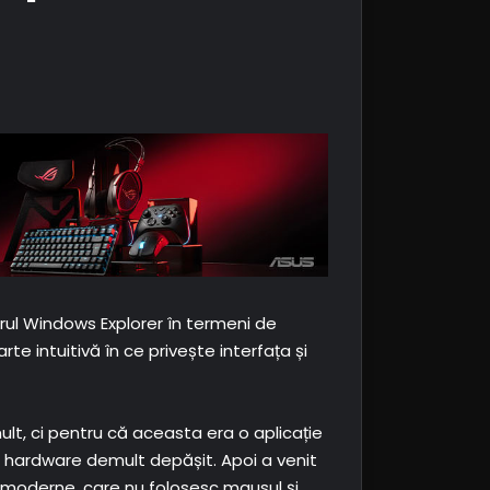
ul Windows Explorer în termeni de
rte intuitivă în ce privește interfața și
lt, ci pentru că aceasta era o aplicație
pe hardware demult depășit. Apoi a venit
ramoderne, care nu folosesc mausul și