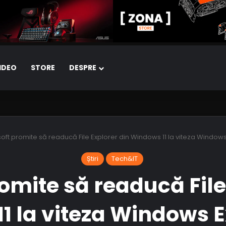
IDEO
STORE
DESPRE
oft promite să readucă File Explorer din Windows 11 la viteza Window
Știri
Tech&IT
omite să readucă File
1 la viteza Windows E