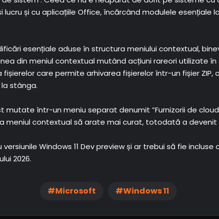
lucru și cu aplicațiile Office, încărcând modulele esențiale la 
dificări esențiale aduse în structura meniului contextual, bin
nea din meniul contextual mutând acțiuni rareori utilizate în
fișierelor care permite arhivarea fișierelor într-un fișier ZIP
 la stânga.
ost mutate într-un meniu separat denumit ”Furnizorii de cloud
meniul contextual să arate mai curat, totodată a devenit ma
ersiunile Windows 11 Dev preview și ar trebui să fie incluse c
lui 2026.
Microsoft
Windows 11