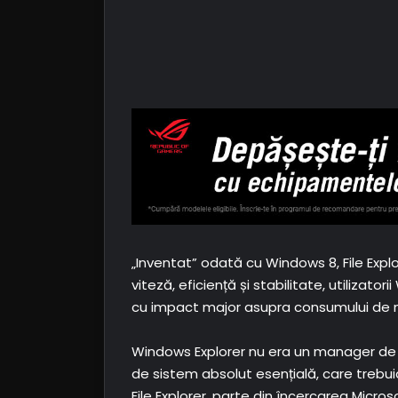
„Inventat” odată cu Windows 8, File Explo
viteză, eficiență și stabilitate, utilizato
cu impact major asupra consumului de 
Windows Explorer nu era un manager de f
de sistem absolut esențială, care trebui
File Explorer, parte din încercarea Micr