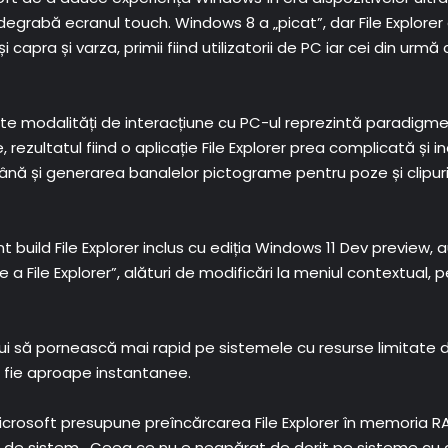
i degrabă ecranul touch. Windows 8 a „picat”, dar File Explor
apra și varza, primii fiind utilizatorii de PC iar cei din urmă
te modalități de interacțiune cu PC-ul reprezintă paradigme
 rezultatul fiind o aplicație File Explorer prea complicată și i
ă și generarea banalelor pictograme pentru poze și clipuri v
nt build File Explorer inclus cu ediția Windows 11 Dev preview,
a File Explorer”, alături de modificări la meniul contextual,
ebui să pornească mai rapid pe sistemele cu resurse limitate 
ă fie aproape instantanee.
Microsoft presupune preîncărcarea File Explorer în memoria R
e sistem . Ceea ce nu e neapărat de dorit pe sisteme cu ad