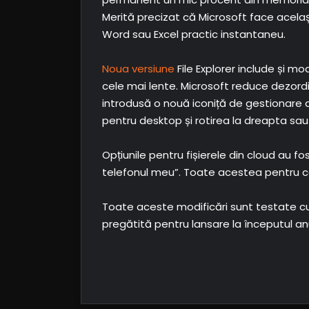
Merită precizat că Microsoft face același 
Word sau Excel practic instantaneu.
Noua versiune
File Explorer include și mo
cele mai lente. Microsoft reduce dezordi
introdusă o nouă iconiță de gestionare a 
pentru desktop și rotirea la dreapta sau
Opțiunile pentru fișierele din cloud au f
telefonul meu”. Toate acestea pentru ca 
Toate aceste modificări sunt testate cu v
pregătită pentru lansare la începutul anu