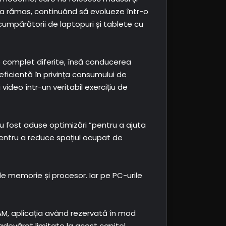
er a rămas, continuând să evolueze într-o
 cumpărătorii de laptopuri și tablete cu
 complet diferite, însă conducerea
neficientă în privința consumului de
ideo într-un veritabil exercițiu de
 au fost aduse optimizări ”pentru a ajuta
 pentru a reduce spațiul ocupat de
de memorie și procesor. Iar pe PC-urile
AM, aplicația având rezervată în mod
evărat limitate la acest capitol.