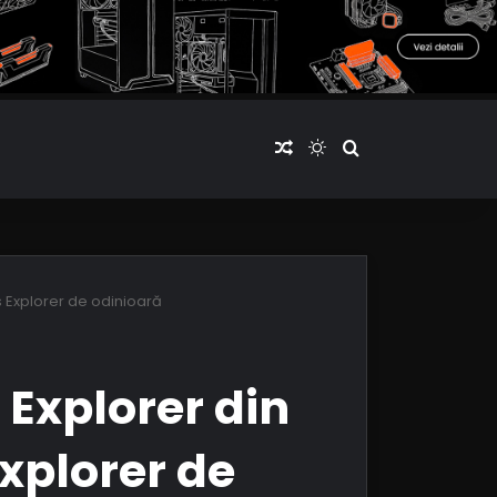
Articol aleatoriu
Switch skin
Cauta articole
s Explorer de odinioară
 Explorer din
xplorer de