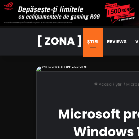
ȘTIRI
REVIEWS
V
Acasa
/
Știri
/
Micros
Microsoft pr
Windows 1