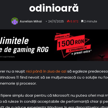
odinioară
Aurelian Mihai
24/11/2025
6.972
2 minute
rer nu a reușit
nici până în ziua de azi
să egaleze predecesor
rii Windows 11 fiind nevoit să se mulțumească cu o soluție nu foa
memorie și procesor.
ișiere simplu doar pentru că Microsoft nu putea oferi mai mu
a să ruleze în condiții acceptabile de performanță chiar și 
osoft de a aduce experiența Windows în era dispozitivelor ult