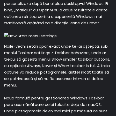
personalizeze după bunul plac desktop-ul Windows. Ei
bine, „mariajul” cu OpenAI nu a adus rezultatele dorite,
opțiunea reîntoarcerii la o experiență Windows mai
tradițională apărând ca o direcție lesne de urmat.
Noile-vechi setări apar exact unde te-ai aștepta, sub
meniul Taskbar settings > Taskbar behaviors, unde ar
trebui să găsești meniul Show smaller taskbar buttons,
cu opțiunile Always, Never și When taskbar is full. A treia
opțiune va reduce pictogramele, astfel încât toate să
se potrivească și să nu fie ascunse într-un al doilea
meniu.
Noua formulă pentru gestionarea Windows Taskbar
pare asemănătoare celei folosite deja de macOS,
unde pictogramele devin mai mici pe măsură ce sunt