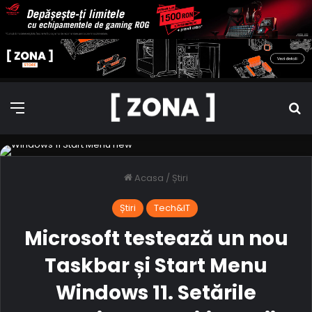
meniu
C
Acasa
/
Știri
Știri
Tech&IT
Microsoft testează un nou
Taskbar și Start Menu
Windows 11. Setările