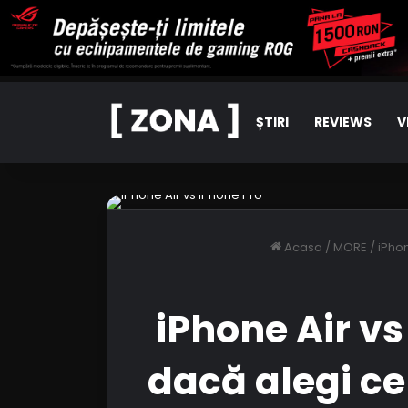
ȘTIRI
REVIEWS
V
Acasa
/
MORE
/
iPhon
iPhone Air vs 
dacă alegi c