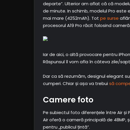
departe”. Ulterior am aflat că că modelu
de minute. In schimb, modelul Pro este
mai mare (4252mAh). Tot
pe surse
aflăm
procesorul A19 Pro răcit folosind cameră
Iar de aici, o altă provocare pentru iPho
Răspunsul îl vom afla în câteva zile/sap
Dar ca să rezumăm, designul elegant supe
cumperi. Chiar și așa va trebui
să compe
Camere foto
Pe subiectul foto diferențele între Air 
Air oferă o cameră principală de 48MP, și
pentru „publicul țintă”.