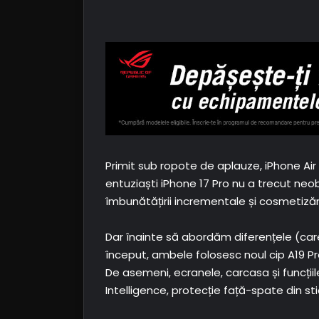
Primit sub ropote de aplauze, iPhone Air
entuziaști iPhone 17 Pro nu a trecut ne
îmbunătățirii incrementale și cosmetizăr
Dar înainte să abordăm diferențele (care n
început, ambele folosesc noul cip A19 P
De asemeni, ecranele, carcasa și funcții
Intelligence, protecție față-spate din st