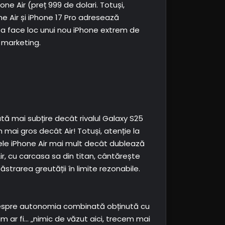
one Air (preț 999 de dolari. Totuși,
ne Air și iPhone 17 Pro adresează
 a face loc unui nou iPhone extrem de
e marketing.
ă mai subțire decât rivalul Galaxy S25
mai gros decât Air! Totuși, atenție la
lele iPhone Air mai mult decât dublează
ir, cu carcasa sa din titan, cântărește
trarea greutății în limite rezonabile.
despre autonomia combinată obținută cu
m ar fi… „nimic de văzut aici, trecem mai