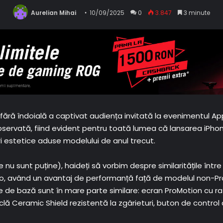
Aurelian Mihai
10/09/2025
0
3.847
3 minute
 fără îndoială a captivat audiența invitată la evenimentul App
observată, fiind evident pentru toată lumea că lansarea iPh
i estetice aduse modelului de anul trecut.
u sunt puține), haideți să vorbim despre similaritățile între 
ro, având un avantaj de performanță față de modelul non-Pro
le de bază sunt în mare parte similare: ecran ProMotion cu ra
iclă Ceramic Shield rezistentă la zgârieturi, buton de contro