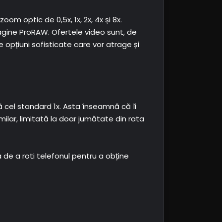
om optic de 0,5x, 1x, 2x, 4x și 8x.
agine ProRAW. Ofertele video sunt, de
opțiuni sofisticate care vor atrage și
 cel standard 1x. Asta înseamnă că îi
milar, limitată la doar jumătate din rata
de a roti telefonul pentru a obține