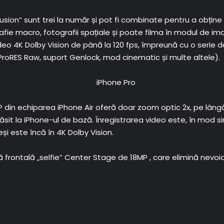
ion” sunt trei la număr și pot fi combinate pentru a obține zo
fie macro, fotografii spațiale și poate filma în modul de im
o 4K Dolby Vision de până la 120 fps, împreună cu o serie de 
(ProRES Raw, suport Genlock, mod cinematic și multe altele).
 din echiparea iPhone Air oferă doar zoom optic 2x, pe lângă
găsit la iPhone-ul de bază. Înregistrarea video este, în mod si
i este încă în 4K Dolby Vision.
ontală „selfie” Center Stage de 18MP , care elimină nevoia 