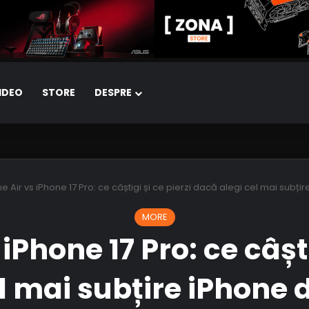
IDEO
STORE
DESPRE
e Air vs iPhone 17 Pro: ce câștigi și ce pierzi dacă alegi cel mai sub
MORE
iPhone 17 Pro: ce câști
el mai subțire iPhone