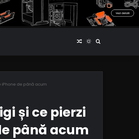
Articol aleatoriu
Switch skin
Cauta articole
țire iPhone de până acum
gi și ce pierzi
 de până acum