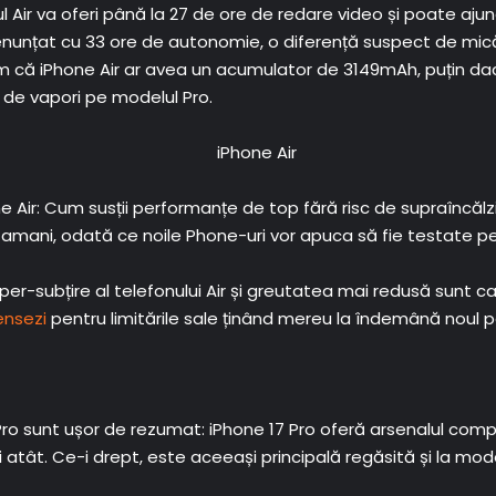
l Air va oferi până la 27 de ore de redare video și poate aju
 enunțat cu 33 ore de autonomie, o diferență suspect de mi
 că iPhone Air ar avea un acumulator de 3149mAh, puțin dacă
 de vapori pe modelul Pro.
ne Air: Cum susții performanțe de top fără risc de supraîncăl
tamani, odată ce noile Phone-uri vor apuca să fie testate pe
r-subțire al telefonului Air și greutatea mai redusă sunt cam
nsezi
pentru limitările sale ținând mereu la îndemână nou
și Pro sunt ușor de rezumat: iPhone 17 Pro oferă arsenalul co
 atât. Ce-i drept, este aceeași principală regăsită și la model