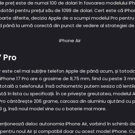
 de preț este de numai 100 de dolari în favoarea modelului iPh
 dotări pentru prețul său de 1099 de dolari. Cert este că iPho
oarte diferite, decizia Apple de a scumpi modelul Pro pentru
iind până la urmă corectă din punct de vedere al strategiei d
7 Pro
este cel mai subțire telefon Apple de până acum, și totodat
Phone 17 Pro are o grosime de 8,75 mm, fiind cu peste 3 mm 
 totală a telefonului. Însă ochiometric putem sesiza că lenti
 în lista cu specificații. În ce privește greutatea, modelul A
ro cântărește 206 grame, carcasa din aluminiu ajutând cu păs
9 g, însă noul model vine cu o baterie mai mare.
enționează deloc autonomia iPhone Air, vorbind în schimb 
pentru noul Air și compatibil doar cu acest model iPhone. Cu