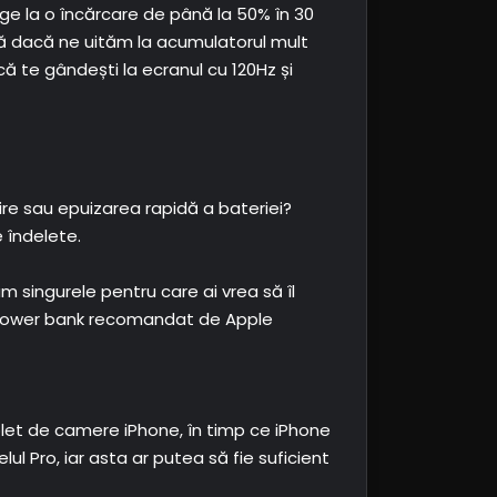
nge la o încărcare de până la 50% în 30
că dacă ne uităm la acumulatorul mult
 te gândești la ecranul cu 120Hz și
zire sau epuizarea rapidă a bateriei?
 îndelete.
 singurele pentru care ai vrea să îl
l power bank recomandat de Apple
mplet de camere iPhone, în timp ce iPhone
ul Pro, iar asta ar putea să fie suficient