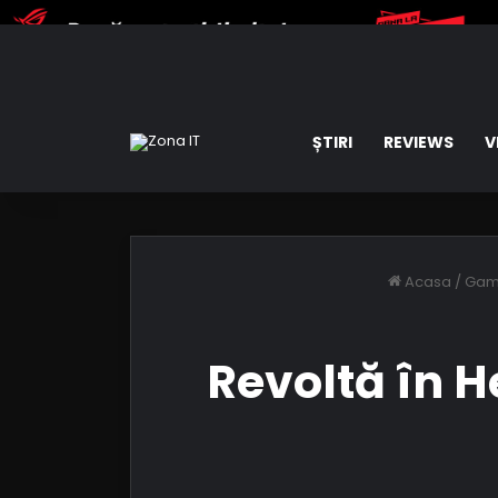
ȘTIRI
REVIEWS
V
Acasa
/
Gam
Revoltă în H