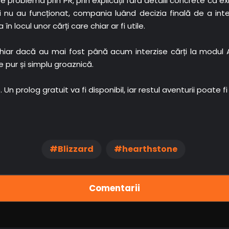
e problema prin PR, prin explicații fără detalii concrete că e
 nu au funcționat, compania luând decizia finală de a inte
n locul unor cărți care chiar ar fi utile.
hiar dacă au mai fost până acum interzise cărți la modul
 pur și simplu groaznică.
Un prolog gratuit va fi disponibil, iar restul aventurii poate
Blizzard
hearthstone
Comentarii