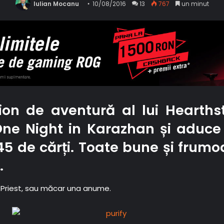
Iulian Mocanu
10/08/2016
13
767
un minut
on de aventură al lui Hearths
ne Night in Karazhan și aduce 
 45 de cărți. Toate bune și frumo
.
a Priest, sau măcar una anume.