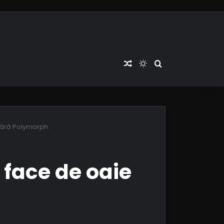
Articol aleatoriu
Switch skin
Cauta articole
 fără Polymorph.
 face de oaie