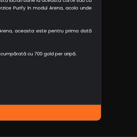
xistă lucruri bune la această carte sau că
rzice Purify în modul Arena, acolo unde
 Arena, aceasta este pentru prima dată
 fi cumpărată cu 700 gold per aripă.