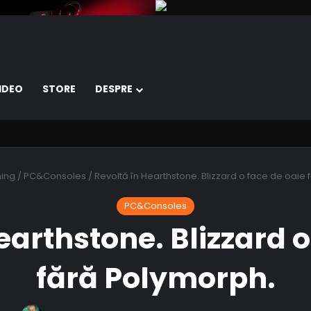
IDEO
STORE
DESPRE
ing
/
PC&Consoles
/
Revoltă în Hearthstone. Blizzard o face de oaie
PC&Consoles
earthstone. Blizzard o
fără Polymorph.