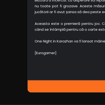
Blizzard a încercat cu disperare să repar
nu toate pot fi grozave. Aceste măsuri
jucătorii ar fi avut șansa să dea peste ea î
Aceasta este o premieră pentru joc. C
când se întâmplă pentru că o carte este
One Night in Karazhan va fi lansat mâine. 
[Eurogamer]