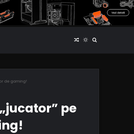
Articol aleatoriu
Switch skin
Cauta articole
lor de gaming!
„jucator” pe
ing!