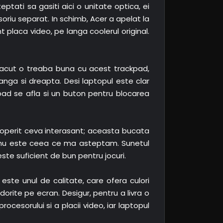
tati sa gasiti aici o unitate optica, ei
oriu separat. In schimb, Acer a apelat la
 placa video, pe langa coolerul original.
 facut o treaba buna cu acest trackpad,
nga si dreapta. Desi laptopul este clar
kpad se afla si un buton pentru blocarea
coperit ceva interasant; aceasta bucata
e nu este ceea ce ma asteptam. Sunetul
ste suficient de bun pentru jocuri.
 este unul de calitate, care ofera culori
orite pe ecran. Desigur, pentru a livra o
cesorului si a placii video, iar laptopul