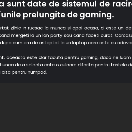
 sunt date de sistemul de racir
siunile prelungite de gaming.
rtat zilnic in rucsac la munca si apoi acasa, ci este un 
cand mergeti la un lan party sau cand faceti curat. Carcasa 
id, dupa cum era de asteptat la un laptop care este cu adev
t, aceasta este clar facuta pentru gaming, daca ne luam 
ptiunea de a selecta cate o culoare diferita pentru tastele 
i alta pentru numpad.