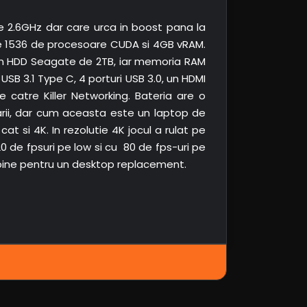
e 2.6GHz dar care urca in boost pana la
re 1536 de procesoare CUDA si 4GB vRAM.
un HDD Seagate de 2TB, iar memoria RAM
SB 3.1 Type C, 4 porturi USB 3.0, un HDMI
e catre Killer Networking. Bateria are o
arii, dar cum aceasta este un laptop de
t si 4K. In rezolutie 4K jocul a rulat pe
20 de fpsuri pe low si cu 80 de fps-uri pe
 bine pentru un desktop replacement.