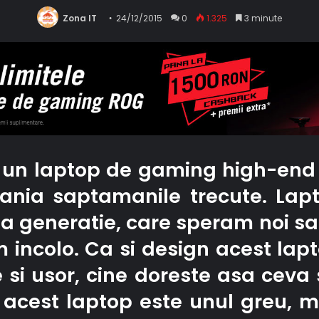
Zona IT
24/12/2015
0
1.325
3 minute
e un laptop de gaming high-end a
mania saptamanile trecute. Lap
generatie, care speram noi sa f
 incolo. Ca si design acest lapt
 si usor, cine doreste asa ceva 
acest laptop este unul greu, ma