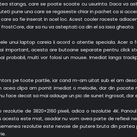
tea stanga, care se poate scoate cu usurinta. Daca va astep
puteti pune una care se regaseste chiar in pachet ca si acces
are sa fie inserat in acel loc. Acest cooler raceste adiacent
FrostCore, dar sa nu va asteptati ca din el sa iasa gheata.
e unui laptop careia ii acord o atentie speciala. Acer a
ai important, acesta are butoane separate pentru click sta
ai probabil, multi vor folosi un mouse. Imediat langa trac
intors pe toate partile, iar cand m-am uitat sub el am des
 in acea clipa am pornit imediat o melodie, dar din pacat
r nu face decat sa mai adauge un pic de sunet ingrosat, dar e
o rezolutie de 3820×2160 pixeli, adica o rezolutie 4K. Panoul
s acesta este mat, asadar nu vom avea parte de reflexii ned
semenea rezolutie este nevoie de putere bruta din partea pro
ie.