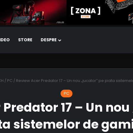
IDEO
STORE
DESPRE
CH
/
PC
/
Review Acer Predator 17 – Un nou „jucator” pe piata sisteme
PC
Predator 17 – Un nou 
ta sistemelor de gam