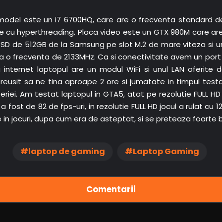
model este un i7 6700HQ, care are o frecventa standard d
re cu hyperthreading. Placa video este un GTX 980M care a
SSD de 512GB de la Samsung pe slot M.2 de mare viteza si 
 o frecventa de 2133MHz. Ca si conectivitate avem un port U
 internet laptopul are un modul WiFi si unul LAN oferite d
reusit sa ne tina aproape 2 ore si jumatate in timpul test
i. Am testat laptopul in GTA5, atat pe rezolutie FULL HD ca
 fost de 82 de fps-uri, in rezolutie FULL HD jocul a rulat cu 1
 in jocuri, dupa cum era de asteptat, si se preteaza foarte
laptop de gaming
Laptop Gaming
Comentarii