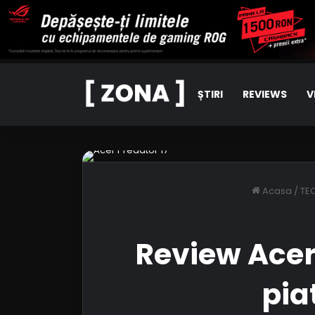
ȘTIRI
REVIEWS
V
Acasa
/
TE
Review Acer 
pia