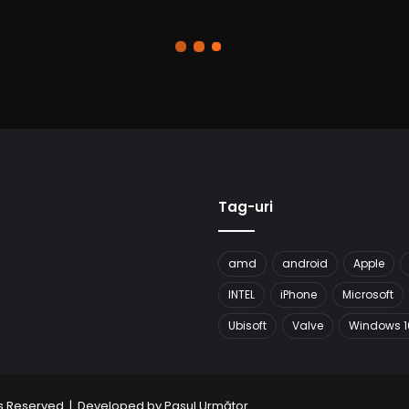
Tag-uri
amd
android
Apple
INTEL
iPhone
Microsoft
Ubisoft
Valve
Windows 1
hts Reserved | Developed by
Pasul Următor