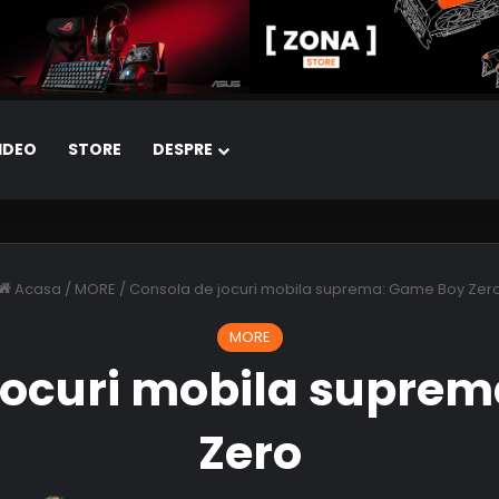
IDEO
STORE
DESPRE
Acasa
/
MORE
/
Consola de jocuri mobila suprema: Game Boy Zer
MORE
jocuri mobila supre
Zero