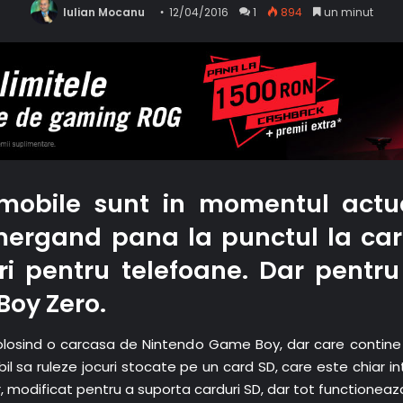
Iulian Mocanu
12/04/2016
1
894
un minut
 mobile sunt in momentul act
mergand pana la punctul la ca
i pentru telefoane. Dar pentru 
Boy Zero.
folosind o carcasa de Nintendo Game Boy, dar care contine 
il sa ruleze jocuri stocate pe un card SD, care este chiar i
, modificat pentru a suporta carduri SD, dar tot functioneaz