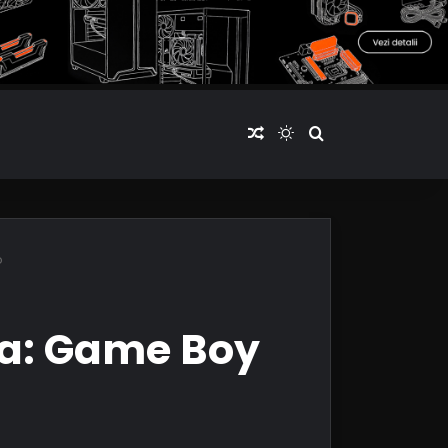
Articol aleatoriu
Switch skin
Cauta articole
o
ma: Game Boy