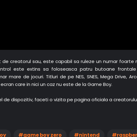
de creatorul sau, este capabil sa ruleze un numar foarte 
ntrol este extins sa foloseasca patru butoane frontale
mar mare de jocuri. Titluri de pe NES, SNES, Mega Drive, Ar
 ecran care in nici un caz nu este de la Game Boy.
l de dispozitiv, faceti o vizita pe pagina oficiala a creatorul
oy
game boy zero
nintend
raspber