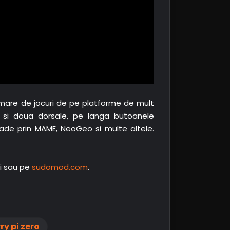
mare de jocuri de pe platforme de mult
 si doua dorsale, pe langa butoanele
cade prin MAME, NeoGeo si multe altele.
ui sau pe
sudomod.com
.
ry pi zero