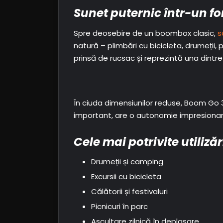
Sunet puternic într-un f
Spre deosebire de un boombox clasic,
s
natură – plimbări cu bicicleta, drumeții
prinsă de rucsac și reprezintă una dintre 
În ciuda dimensiunilor reduse, Boom Go 
important, are o autonomie impresionant
Cele mai potrivite utilizăr
Drumeții și camping
Excursii cu bicicleta
Călătorii și festivaluri
Picnicuri în parc
Ascultare zilnică în deplasare