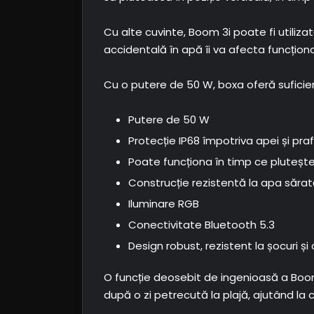
Cu alte cuvinte, Boom 3i poate fi utilizat
accidentală în apă îi va afecta funcțion
Cu o putere de 50 W, boxa oferă suficient
Putere de 50 W
Protecție IP68 împotriva apei și praf
Poate funcționa în timp ce plutește
Construcție rezistentă la apa săra
Iluminare RGB
Conectivitate Bluetooth 5.3
Design robust, rezistent la șocuri și
O funcție deosebit de ingenioasă a Boom
după o zi petrecută la plajă, ajutând la cu