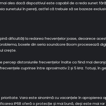
ai ales dacă dispozitivul este capabil de a reda sunet fără dis
xia sunetului în pereți, astfel că trebuie să se bazeze exclu
ină dificultăți la redarea frecvențelor joase, deoarece ace
problema, boxele din seria soundcore Boom procesează digit
ul crește.
 percep distorsiunile frecvențelor înalte ca fiind mai deran
ecvențele cuprinse între aproximativ 2 și 5 kHz. Totuși, în g
 o prioritate. Vara este sinonimă cu vacanțele în apropierea 
ficarea IP68 oferă o protecție și mai bună, deși este mai rar î