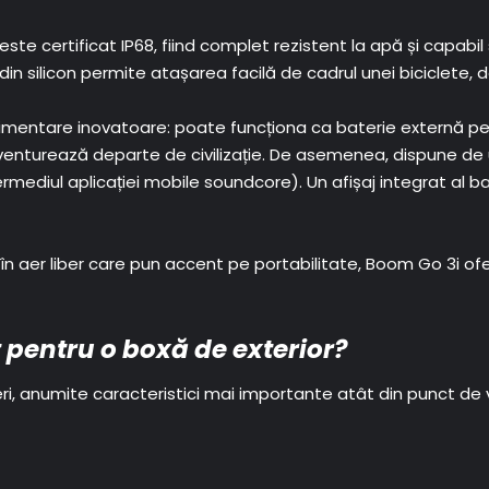
e certificat IP68, fiind complet rezistent la apă și capabil s
 din silicon permite atașarea facilă de cadrul unei biciclete, d
limentare inovatoare: poate funcționa ca baterie externă pen
 aventurează departe de civilizație. De asemenea, dispune d
ermediul aplicației mobile soundcore). Un afișaj integrat al b
ți în aer liber care pun accent pe portabilitate, Boom Go 3i of
 pentru o boxă de exterior?
, anumite caracteristici mai importante atât din punct de ved