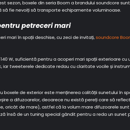
cest sezon, boxele din seria Boom a brandului soundcore sunt
ră să fie nevoiți să transporte echipamente voluminoase.
entru petreceri mari
ri mari în spații deschise, cu zeci de invitați,
soundcore Boom
0 W, suficientă pentru a acoperi mari spații exterioare cu un
 iar tweeterele dedicate redau cu claritate vocile și instrum
 boxele de exterior este menținerea calității sunetului în spa
ire a difuzoarelor, deoarece nu există pereți care să reflec
finiție, oricât de mare), astfel că la volum mare difuzoarele s
ză însă de un tuning special gândit pentru a reda un sunet put