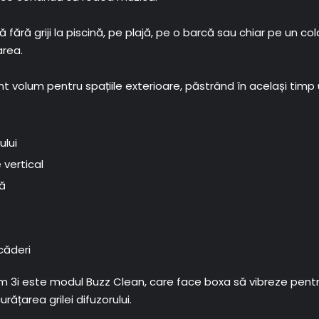
ă fără griji la piscină, pe plajă, pe o barcă sau chiar pe un 
area.
 volum pentru spațiile exterioare, păstrând în același timp un
ului
 vertical
tă
 căderi
 3i este modul Buzz Clean, care face boxa să vibreze pentru 
rățarea grilei difuzorului.