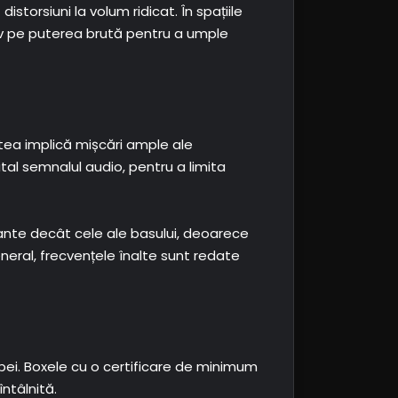
torsiuni la volum ridicat. În spațiile
siv pe puterea brută pentru a umple
stea implică mișcări ample ale
al semnalul audio, pentru a limita
jante decât cele ale basului, deoarece
eneral, frecvențele înalte sunt redate
apei. Boxele cu o certificare de minimum
ntâlnită.