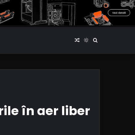
Articol aleatoriu
Switch skin
Cauta articole
le în aer liber