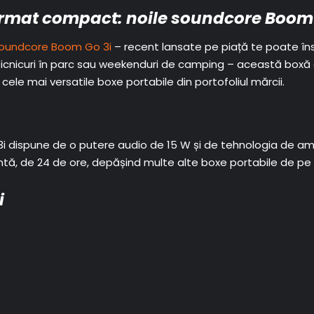
ormat compact: noile soundcore Boom
oundcore Boom Go 3i
– recent lansate pe piață te poate înso
, picnicuri în parc sau weekenduri de camping – această boxă
cele mai versatile boxe portabile din portofoliul mărcii.
3i dispune de o putere audio de 15 W și de tehnologia de amp
ă, de 24 de ore, depășind multe alte boxe portabile de pe 
i