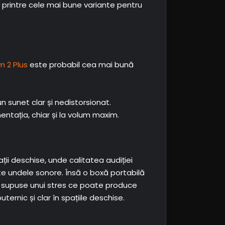
 printre cele mai bune variante pentru
 2 Plus
este probabil cea mai bună
 sunet clar și nedistorsionat.
entația, chiar și la volum maxim.
ții deschise, unde calitatea audiției
te undele sonore. Însă o boxă portabilă
unt supuse unui stres ce poate produce
ernic și clar în spațiile deschise.