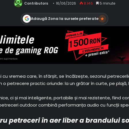
Contributors
16/06/2026
8.146
5 minute
Adaugă Zona la sursele preferate
u vremea care, în sfârșit, se încălzește, sezonul petrecerilo
 o petrecere practic oriunde: la un grătar în curte, pe plajă
e, ci și mai inteligente, portabile și mai rezistente, fiind
treceri outdoor combină performanța audio cu funcții special
u petreceri în aer liber a brandului 