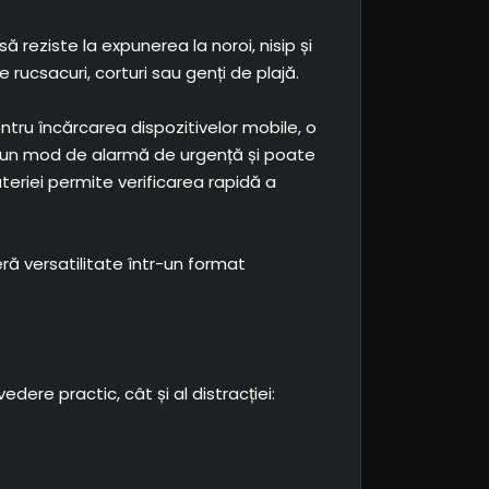
ă reziste la expunerea la noroi, nisip și
e rucsacuri, corturi sau genți de plajă.
tru încărcarea dispozitivelor mobile, o
e un mod de alarmă de urgență și poate
ateriei permite verificarea rapidă a
eră versatilitate într-un format
ere practic, cât și al distracției: