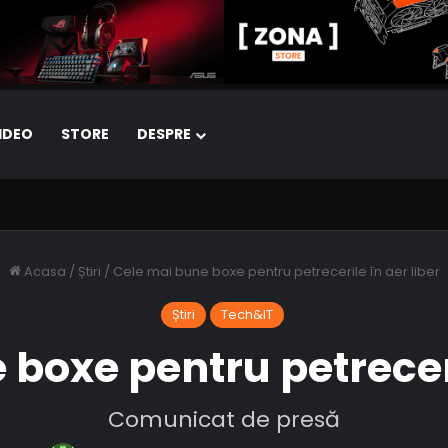
IDEO
STORE
DESPRE
Acasa
/
Știri
/
Cele mai bune boxe pentru petrecerile în aer liber
Știri
Tech&IT
boxe pentru petreceri
Comunicat de presă