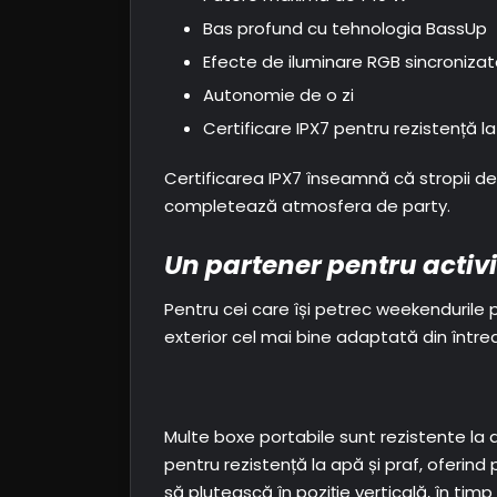
Bas profund cu tehnologia BassUp
Efecte de iluminare RGB sincroniza
Autonomie de o zi
Certificare IPX7 pentru rezistență l
Certificarea IPX7 înseamnă că stropii de 
completează atmosfera de party.
Un partener pentru activi
Pentru cei care își petrec weekendurile 
exterior cel mai bine adaptată din înt
Multe boxe portabile sunt rezistente la a
pentru rezistență la apă și praf, oferind 
să plutească în poziție verticală, în ti