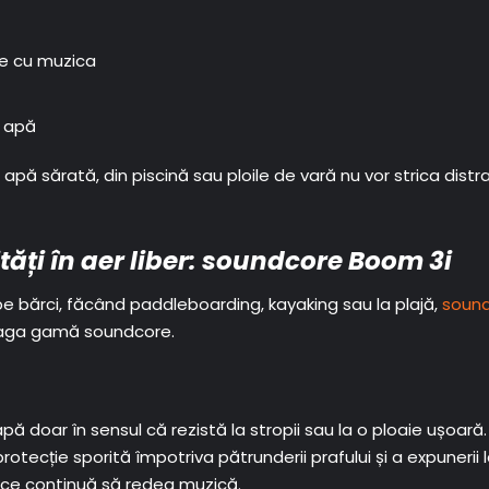
te cu muzica
a apă
apă sărată, din piscină sau ploile de vară nu vor strica distra
tăți în aer liber: soundcore Boom 3i
pe bărci, făcând paddleboarding, kayaking sau la plajă,
sound
reaga gamă soundcore.
pă doar în sensul că rezistă la stropii sau la o ploaie ușoară
protecție sporită împotriva pătrunderii prafului și a expuneri
mp ce continuă să redea muzică.