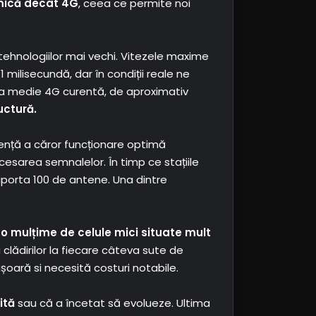
mică decât 4G
, ceea ce permite noi
ehnologiilor mai vechi. Vitezele maxime
 milisecundă, dar în condiții reale ne
a medie 4G curentă, de aproximativ
uctură.
vență a căror funcționare optimă
cesarea semnalelor. În timp ce stațiile
porta 100 de antene. Una dintre
o mulțime de celule mici situate mult
lădirilor la fiecare câteva sute de
șoară si necesită costuri notabile.
ită
sau că a încetat să evolueze. Ultima