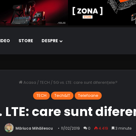
IDEO
STORE
DESPRE
Acasa
/
TECH
/
5G vs. LTE: care sunt diferențele?
TECH
Tech&IT
Telefoane
. LTE: care sunt difere
Măriuca Mihăilescu
11/02/2019
0
4.419
3 minute