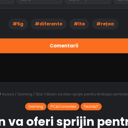
5g
diferente
lte
rețea
Comentarii