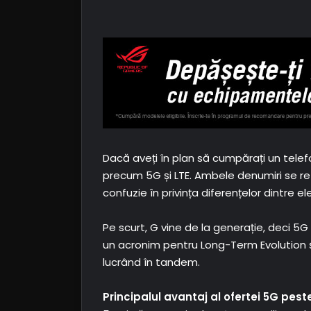
Dacă aveți în plan să cumpărați un telef
precum 5G și LTE. Ambele denumiri se ref
confuzie în privința diferențelor dintre ele
Pe scurt, G vine de la generație, deci 5
un acronim pentru Long-Term Evolution ș
lucrând în tandem.
Principalul avantaj al ofertei 5G pes