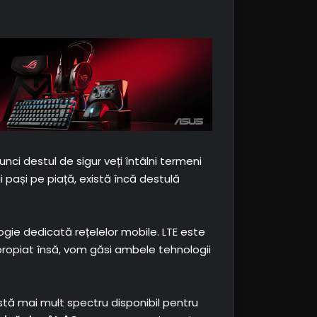
ci destul de sigur veți întâlni termeni
 pași pe piață, există încă destulă
ogie dedicată rețelelor mobile. LTE este
propiat însă, vom găsi ambele tehnologii
istă mai mult spectru disponibil pentru