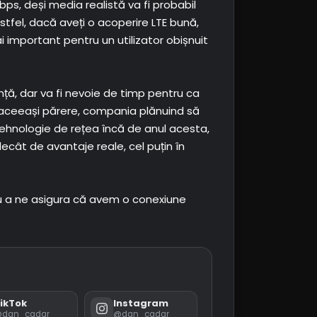
s, deși media realistă va fi probabil
Astfel, dacă aveți o acoperire LTE bună,
i important pentru un utilizator obișnuit
anță, dar va fi nevoie de timp pentru ca
 aceeași părere, compania plănuind să
ehnologie de rețea încă de anul acesta,
ecât de avantaje reale, cel puțin în
ru a ne asigura că avem o conexiune
ikTok
Instagram
dan_cadar
@dan_cadar