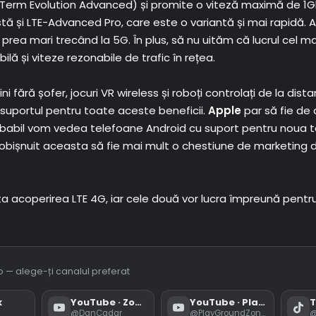
erm Evolution Advanced) și promite o viteză maximă de 1Gbp
istă și LTE-Advanced Pro, care este o variantă și mai rapidă. 
prea mari trecând la 5G. În plus, să nu uităm că lucrul cel ma
lă și viteze rezonabile de trafic în rețea.
 fără șofer, jocuri VR wireless și roboți controlați de la dist
 suportul pentru toate aceste beneficii.
Apple
par să fie de
obabil vom vedea telefoane Android cu suport pentru noua t
 obișnuit aceasta să fie mai mult o chestiune de marketing d
eta acoperirea LTE 4G, iar cele două vor lucra împreună pent
deo — alege-ți canalul preferat
k
YouTube · Zona
YouTube · PlayGround
T
@DanCadar
@PlayGroundZona
@