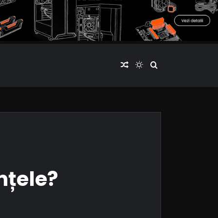
Articol aleatoriu
Switch skin
Cauta articole
nțele?