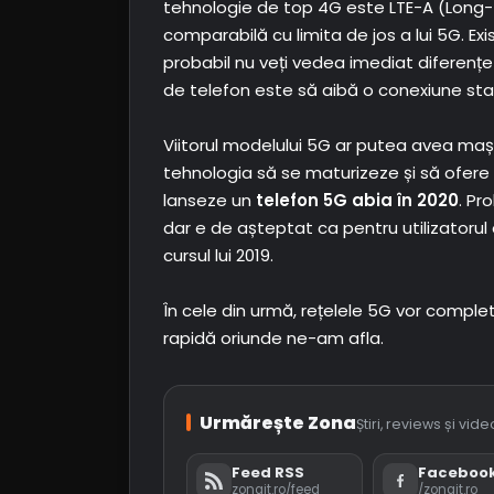
tehnologie de top 4G este LTE-A (Long-T
comparabilă cu limita de jos a lui 5G. Ex
probabil nu veți vedea imediat diferențe 
de telefon este să aibă o conexiune stabi
Viitorul modelului 5G ar putea avea mașini
tehnologia să se maturizeze și să ofere
lanseze un
telefon 5G abia în 2020
. Pr
dar e de așteptat ca pentru utilizatorul
cursul lui 2019.
În cele din urmă, rețelele 5G vor compl
rapidă oriunde ne-am afla.
Urmărește Zona
Știri, reviews și vi
Feed RSS
Faceboo
zonait.ro/feed
/zonait.ro