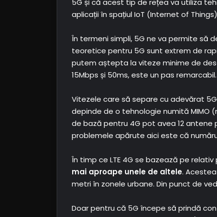
5G și că acest tip de rețea va utiliza teh
aplicații în spațiul IoT (Internet of Things)
În termeni simpli, 5G ne va permite să 
teoretice pentru 5G sunt extrem de rapide
putem aștepta la viteze minime de desc
15Mbps și 50ms, este un pas remarcabil
Vitezele care să separe cu adevărat 5G 
depinde de o tehnologie numită MIMO (mul
de bază pentru 4G pot avea 12 antene p
problemele apărute aici este că număru
În timp ce LTE 4G se bazează pe relativ pu
mai aproape unele de altele
. Acestea
metri în zonele urbane. Din punct de vede
Doar pentru că 5G începe să prindă con