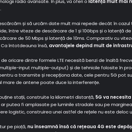
nologii radio avansate. În plus, va oferi o
latență mult mai 
.
descărcăm și să urcăm date mult mai repede decât în cazul t
, între viteze de descărcare de 1 și 10Gbps și o latență de 1
ărcare de 50 Mbps și latență de 10ms. Comparativ cu vitez
. Ca întotdeauna însă,
avantajele depind mult de infrastr
de oricare dintre formele LTE necesită benzi de înaltă frec
tiple-input multiple-output) și de tehnicile folosite în pro
entru a transmite și recepționa date, cele pentru 5G pot su
l mare de antene poate duce la interferențe.
ține stații, construite la kilometri distanță,
5G va necesita 
 ar putea fi amplasate pe luminile stradale sau pe marginea c
re logistic, construirea unei astfel de rețele nu este deloc u
tur pe piață,
nu înseamnă însă că rețeaua 4G este depăș