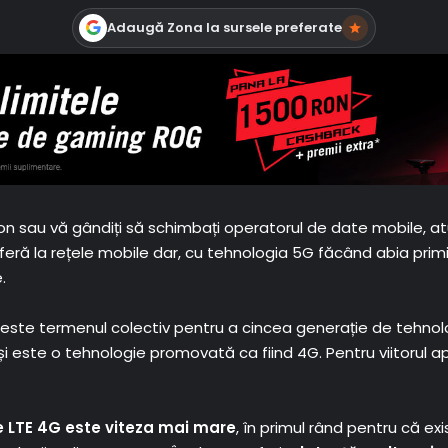
Adaugă Zona la sursele preferate
on sau vă gândiți să schimbați operatorul de date mobile, atun
eră la rețele mobile dar, cu tehnologia 5G făcând abia primii
.
G este termenul colectiv pentru a cincea generație de tehnol
i este o tehnologie promovată ca fiind 4G. Pentru viitorul a
te LTE 4G este viteza mai mare
, în primul rând pentru că ex